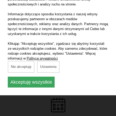
społecznościowych i analizy ruchu na stronie.
Informacje dotyczące sposobu korzystania z naszej witryny
przekazujemy partnerom w obszarach mediów
Zapytaj o ofertę:
społecznościowych, reklamy oraz analizy danych. Partnerzy mogą
Zadzwoń pod: +48 600 370 181, napisz
łączyć te informacje z innymi danymi otrzymanymi od Ciebie lub
na:
biurokleks@onet.pl
lub skontaktuj się
uzyskanymi w trakcie korzystania z ich usług.
przez formularz na podstronie Kontakt.
Klikając “Akceptuję wszystkie“, zgadzasz się abyśmy korzystali
ze wszystkich rodzajów cookies. Aby samemu zdecydować, które
rodzaje cookies akceptujesz, wybierz “Ustawienia“. Więcej
informacji w
Polityce prywatności
Nie akceptuję
Ustawienia
Zaczekaj na mail od nas.
Znajdziesz w nim szczegółowe
informacje o dostępnych terminach
Akceptuję wszystkie
i cenach.