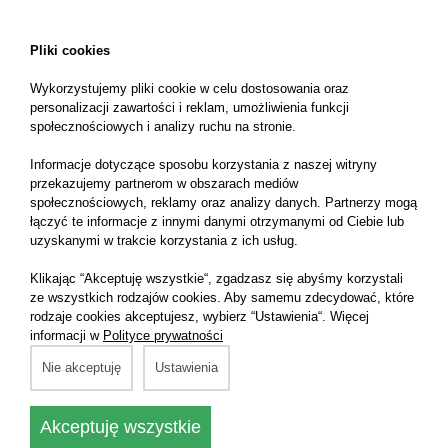
Wyrażam zgodę na przetwarzanie moich danych
Pliki cookies
osobowych w celu otrzymywania odpowiedzi.
Informacje o przetwarzaniu danych osobowych
Wykorzystujemy pliki cookie w celu dostosowania oraz
znajdują się
tutaj
. *
personalizacji zawartości i reklam, umożliwienia funkcji
społecznościowych i analizy ruchu na stronie.
Wyślij wiadomość
Informacje dotyczące sposobu korzystania z naszej witryny
przekazujemy partnerom w obszarach mediów
społecznościowych, reklamy oraz analizy danych. Partnerzy mogą
łączyć te informacje z innymi danymi otrzymanymi od Ciebie lub
uzyskanymi w trakcie korzystania z ich usług.
Klikając “Akceptuję wszystkie“, zgadzasz się abyśmy korzystali
Skontaktuj się
z nami
ze wszystkich rodzajów cookies. Aby samemu zdecydować, które
rodzaje cookies akceptujesz, wybierz “Ustawienia“. Więcej
informacji w
Polityce prywatności
Nie akceptuję
Ustawienia
Jesteśmy do Państwa dyspozycji od poniedziałku do
piątku w godzinach
Akceptuję wszystkie
9:00-15:00