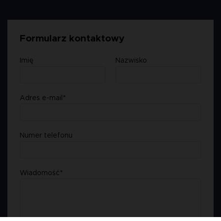
Formularz kontaktowy
Imię
Nazwisko
Adres e-mail*
Numer telefonu
Wiadomość*