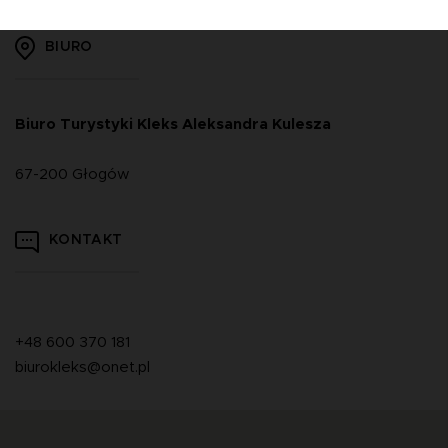
BIURO
Biuro Turystyki Kleks Aleksandra Kulesza
67-200 Głogów
KONTAKT
+48 600 370 181
biurokleks@onet.pl