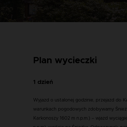
Plan wycieczki
1 dzień
Wyjazd o ustalonej godzinie, przejazd do K
warunkach pogodowych zdobywamy Śnieżk
Karkonoszy 1602 m n.p.m.) – wjazd wyciąg