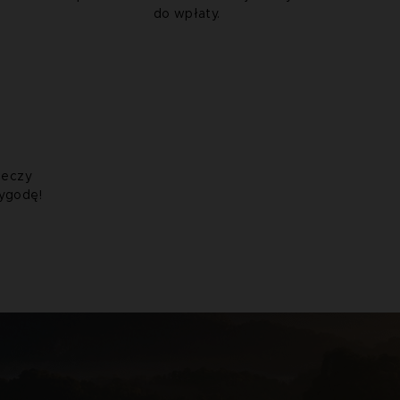
do wpłaty.
zeczy
zygodę!