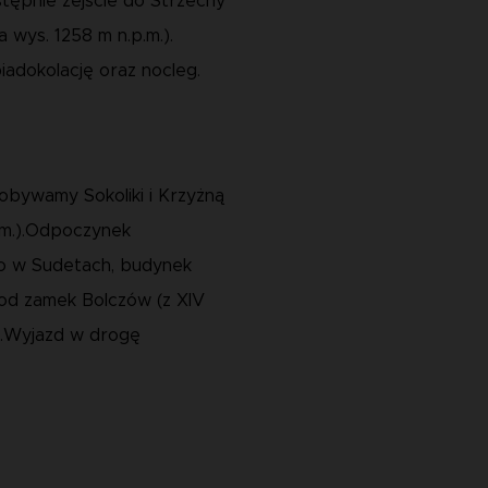
stępnie zejście do Strzechy
 wys. 1258 m n.p.m.).
iadokolację oraz nocleg.
dobywamy Sokoliki i Krzyżną
pm.).Odpoczynek
ko w Sudetach, budynek
pod zamek Bolczów (z XIV
e).Wyjazd w drogę