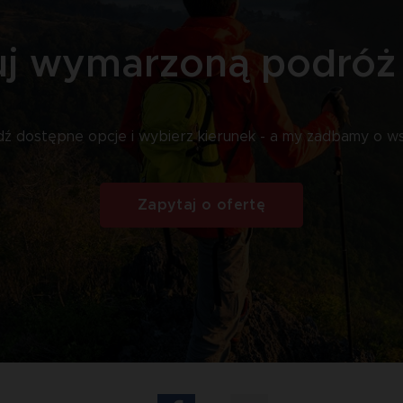
j wymarzoną podróż 
ź dostępne opcje i wybierz kierunek - a my zadbamy o ws
Zapytaj o ofertę