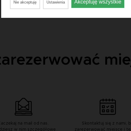
Akceptuję wszystkie
Nie akceptuję
Ustawienia
zarezerwować mie
Zaczekaj na mail od nas.
Skontaktuj się z nami, 
dziesz w nim szczegółowe
zarezerwować miejsce i te