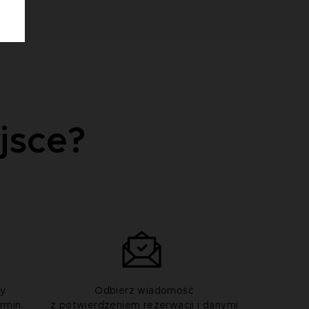
jsce?
by
Odbierz wiadomość
rmin.
z potwierdzeniem rezerwacji i danymi