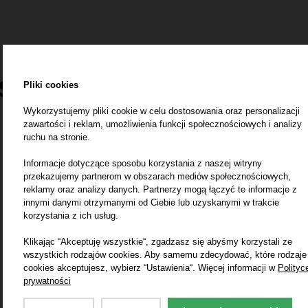
 swoje podróżnicze m
Pliki cookies
Wykorzystujemy pliki cookie w celu dostosowania oraz personalizacji
zawartości i reklam, umożliwienia funkcji społecznościowych i analizy
ruchu na stronie.
Zarezerwuj wymarzoną wycieczkę już dziś
Informacje dotyczące sposobu korzystania z naszej witryny
przekazujemy partnerom w obszarach mediów społecznościowych,
reklamy oraz analizy danych. Partnerzy mogą łączyć te informacje z
Rezerwuję
innymi danymi otrzymanymi od Ciebie lub uzyskanymi w trakcie
korzystania z ich usług.
Klikając “Akceptuję wszystkie“, zgadzasz się abyśmy korzystali ze
lub od razu napisz / zadzwoń
wszystkich rodzajów cookies. Aby samemu zdecydować, które rodzaje
cookies akceptujesz, wybierz “Ustawienia“. Więcej informacji w
Polityc
+48 600 370 181 |
biurokleks@onet.pl
prywatności