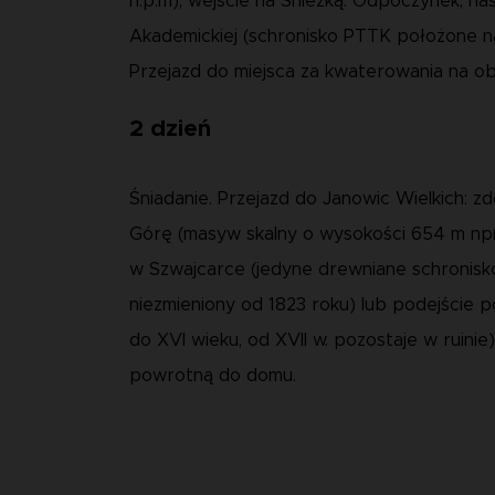
n.p.m), wejście na Śnieżką. Odpoczynek, na
Akademickiej (schronisko PTTK położone na
Przejazd do miejsca za kwaterowania na ob
2 dzień
Śniadanie. Przejazd do Janowic Wielkich: z
Górę (masyw skalny o wysokości 654 m n
w Szwajcarce (jedyne drewniane schronis
niezmieniony od 1823 roku) lub podejście 
do XVI wieku, od XVII w. pozostaje w ruini
powrotną do domu.