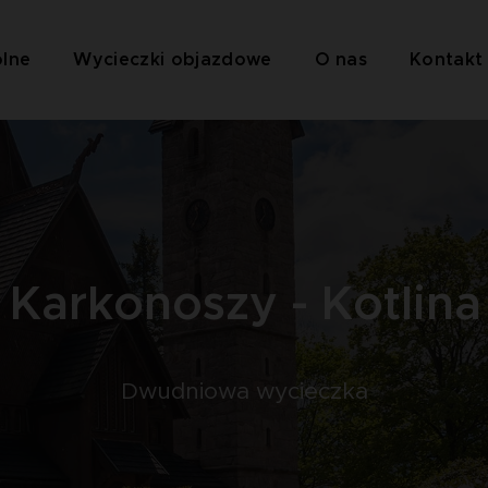
olne
Wycieczki objazdowe
O nas
Kontakt
Karkonoszy - Kotlina
Dwudniowa wycieczka