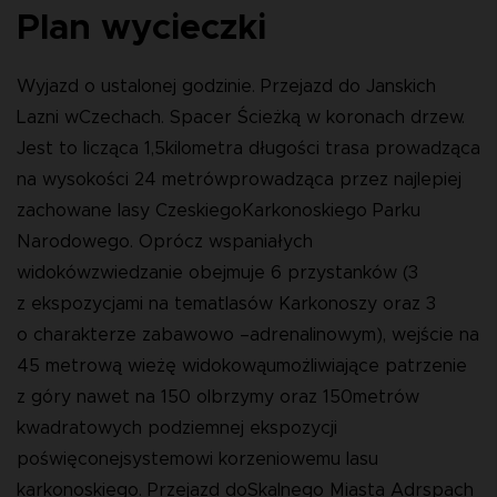
Plan wycieczki
Wyjazd o ustalonej godzinie. Przejazd do Janskich
Lazni wCzechach. Spacer Ścieżką w koronach drzew.
Jest to licząca 1,5kilometra długości trasa prowadząca
na wysokości 24 metrówprowadząca przez najlepiej
zachowane lasy CzeskiegoKarkonoskiego Parku
Narodowego. Oprócz wspaniałych
widokówzwiedzanie obejmuje 6 przystanków (3
z ekspozycjami na tematlasów Karkonoszy oraz 3
o charakterze zabawowo –adrenalinowym), wejście na
45 metrową wieżę widokowąumożliwiające patrzenie
z góry nawet na 150 olbrzymy oraz 150metrów
kwadratowych podziemnej ekspozycji
poświęconejsystemowi korzeniowemu lasu
karkonoskiego. Przejazd doSkalnego Miasta Adrspach